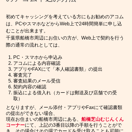
初めてキャッシングを考えている方にもお勧めのアコム
は、PCやスマホなどからWeb上で24時間簡単に申し込
むことが出来ます。
千葉県船橋市周辺にお住いの方が、Web上で契約を行う
際の通常の流れとしては、
PC・スマホから申込み
アコムによる内容確認
アプリやFAXにて「本人確認書類」の提出
審査完了
審査結果のメール受信
契約内容の確認
振込による借入れ（カードは郵送及び店舗での受
取）
となりますが、メール添付・アプリやFaxにて確認書類
の提出ができない場合、
現在お住まいの船橋市周辺にある、
船橋芝山むじんくん
コーナー
にて、上記の3番目以降の手順を行うことがで
き、その場合はその場でカードを受け取ることも可能に