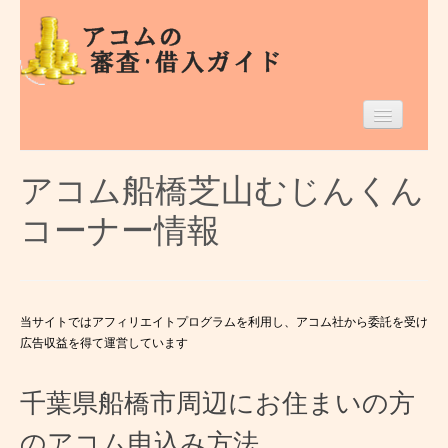
Home
アコム船橋芝山むじんくん
千葉県のアコム
コーナー情報
借入条件等
エリア別
当サイトではアフィリエイトプログラムを利用し、アコム社から委託を受け
広告収益を得て運営しています
千葉県船橋市周辺にお住まいの方
のアコム申込み方法