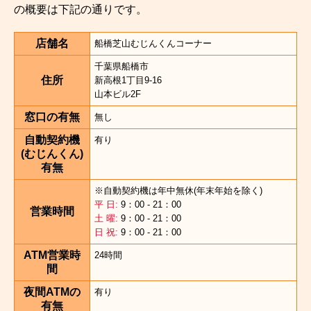
の概要は下記の通りです。
店舗名
船橋芝山むじんくんコーナー
千葉県船橋市
住所
新高根1丁目9-16
山本ビル2F
窓口の有無
無し
自動契約機
有り
(むじんくん)
有無
※自動契約機は年中無休(年末年始を除く)
平 日:
9：00 - 21：00
営業時間
土 曜:
9：00 - 21：00
日 祝:
9：00 - 21：00
ATM営業時
24時間
間
夜間ATMの
有り
有無