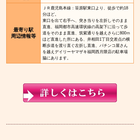
ＪＲ鹿児島本線：笹原駅東口より、徒歩で約18
分ほど。
東口を出て右手へ、突き当りを左折しそのまま
直進、福岡都市高速環状線の高架下に沿って歩
最寄り駅
道をそのまま直進、筑紫通りを越えさらに800ｍ
周辺情報等
ほど直進した所にある、井相田1丁目交差点の横
断歩道を渡り直ぐ左折し直進、パチンコ屋さん
を越えデイリーヤマザキ福岡西月隈店の駐車場
脇にあります。