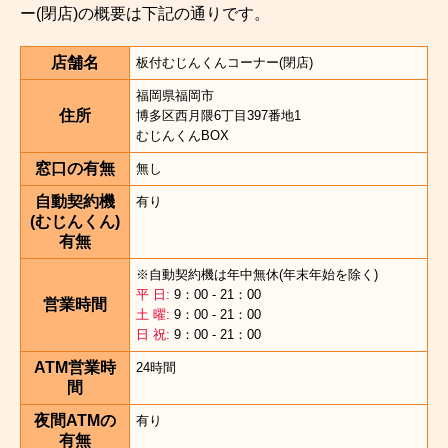
ー(閉店)の概要は下記の通りです。
店舗名
板付むじんくんコーナー(閉店)
福岡県福岡市
住所
博多区西月隈6丁目397番地1
むじんくんBOX
窓口の有無
無し
自動契約機
有り
(むじんくん)
有無
※自動契約機は年中無休(年末年始を除く)
平 日:
9：00 - 21：00
営業時間
土 曜:
9：00 - 21：00
日 祝:
9：00 - 21：00
ATM営業時
24時間
間
夜間ATMの
有り
有無