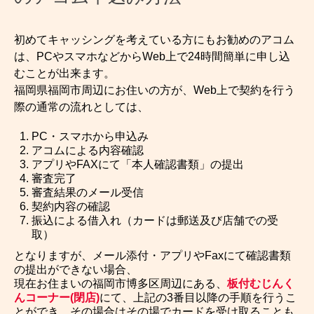
初めてキャッシングを考えている方にもお勧めのアコム
は、PCやスマホなどからWeb上で24時間簡単に申し込
むことが出来ます。
福岡県福岡市周辺にお住いの方が、Web上で契約を行う
際の通常の流れとしては、
PC・スマホから申込み
アコムによる内容確認
アプリやFAXにて「本人確認書類」の提出
審査完了
審査結果のメール受信
契約内容の確認
振込による借入れ（カードは郵送及び店舗での受
取）
となりますが、メール添付・アプリやFaxにて確認書類
の提出ができない場合、
現在お住まいの福岡市博多区周辺にある、
板付むじんく
んコーナー(閉店)
にて、上記の3番目以降の手順を行うこ
とができ、その場合はその場でカードを受け取ることも