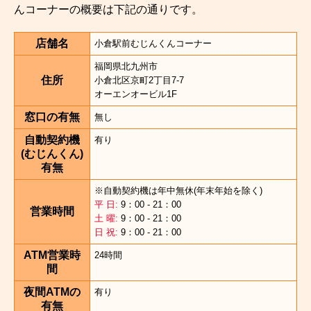
んコーナーの概要は下記の通りです。
店舗名
小倉駅前むじんくんコーナー
福岡県北九州市
住所
小倉北区京町2丁目7-7
オーエンオービル1F
窓口の有無
無し
自動契約機
有り
(むじんくん)
有無
※自動契約機は年中無休(年末年始を除く)
平 日:
9：00 - 21：00
営業時間
土 曜:
9：00 - 21：00
日 祝:
9：00 - 21：00
ATM営業時
24時間
間
夜間ATMの
有り
有無