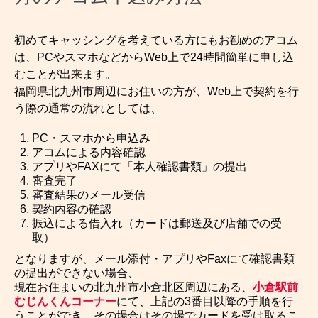
初めてキャッシングを考えている方にもお勧めのアコム
は、PCやスマホなどからWeb上で24時間簡単に申し込
むことが出来ます。
福岡県北九州市周辺にお住いの方が、Web上で契約を行
う際の通常の流れとしては、
PC・スマホから申込み
アコムによる内容確認
アプリやFAXにて「本人確認書類」の提出
審査完了
審査結果のメール受信
契約内容の確認
振込による借入れ（カードは郵送及び店舗での受
取）
となりますが、メール添付・アプリやFaxにて確認書類
の提出ができない場合、
現在お住まいの北九州市小倉北区周辺にある、
小倉駅前
むじんくんコーナー
にて、上記の3番目以降の手順を行
うことができ、その場合はその場でカードを受け取るこ