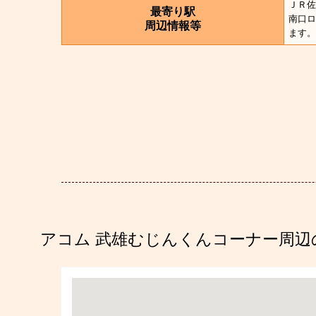
ＪＲ佐
最寄り駅
南口ロ
周辺情報等
ます。
アコム 武雄むじんくんコーナー周辺