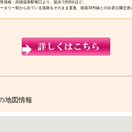
世保線：武雄温泉駅南口より、徒歩で約8分ほど。
ータリー前から出ている道路をそのまま直進、国道34号線との白若公園交差
の地図情報