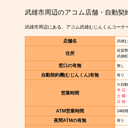
武雄市周辺のアコム店舗・自動契
武雄市周辺にある、アコム武雄むじんくんコーナ
店舗名
武雄む
佐賀県
住所
武雄町
窓口の有無
無し
自動契約機(むじんくん)有無
有り
※自動
平 日:
営業時間
土 曜:
日 祝:
ATM営業時間
24時
夜間ATMの有無
有り