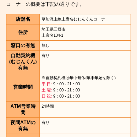
コーナーの概要は下記の通りです。
店舗名
草加流山線上彦名むじんくんコーナー
埼玉県三郷市
住所
上彦名104-1
窓口の有無
無し
自動契約機
有り
(むじんくん)
有無
※自動契約機は年中無休(年末年始を除く)
平 日:
9：00 - 21：00
営業時間
土 曜:
9：00 - 21：00
日 祝:
9：00 - 21：00
ATM営業時
24時間
間
夜間ATMの
有り
有無