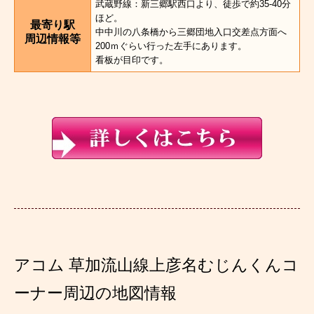
武蔵野線：新三郷駅西口より、徒歩で約35-40分
ほど。
最寄り駅
中中川の八条橋から三郷団地入口交差点方面へ
周辺情報等
200ｍぐらい行った左手にあります。
看板が目印です。
アコム 草加流山線上彦名むじんくんコ
ーナー周辺の地図情報