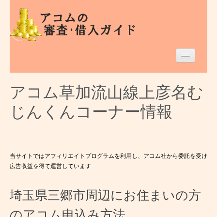
Home
アコム草加流山線上彦名む
埼玉県のアコム
じんくんコーナー情報
借入条件等
エリア別
当サイトではアフィリエイトプログラムを利用し、アコム社から委託を受け
広告収益を得て運営しています
埼玉県三郷市周辺にお住まいの方
のアコム申込み方法