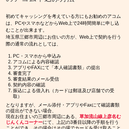
初めてキャッシングを考えている方にもお勧めのアコム
は、PCやスマホなどからWeb上で24時間簡単に申し込
むことが出来ます。
埼玉県三郷市周辺にお住いの方が、Web上で契約を行う
際の通常の流れとしては、
PC・スマホから申込み
アコムによる内容確認
アプリやFAXにて「本人確認書類」の提出
審査完了
審査結果のメール受信
契約内容の確認
振込による借入れ（カードは郵送及び店舗での受
取）
となりますが、メール添付・アプリやFaxにて確認書類
の提出ができない場合、
現在お住まいの三郷市周辺にある、
草加流山線上彦名む
じんくんコーナー
にて、上記の3番目以降の手順を行う
ことができ、その場合はその場でカードを受け取ること