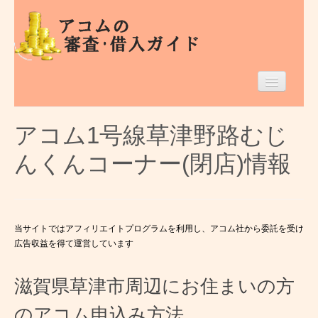
Home
アコム1号線草津野路むじ
滋賀県のアコム
んくんコーナー(閉店)情報
借入条件等
エリア別
当サイトではアフィリエイトプログラムを利用し、アコム社から委託を受け
広告収益を得て運営しています
滋賀県草津市周辺にお住まいの方
のアコム申込み方法