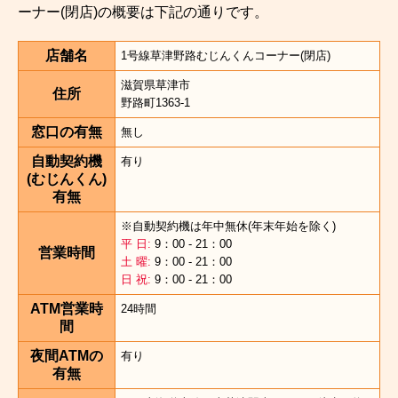
ーナー(閉店)の概要は下記の通りです。
店舗名
1号線草津野路むじんくんコーナー(閉店)
滋賀県草津市
住所
野路町1363-1
窓口の有無
無し
自動契約機
有り
(むじんくん)
有無
※自動契約機は年中無休(年末年始を除く)
平 日:
9：00 - 21：00
営業時間
土 曜:
9：00 - 21：00
日 祝:
9：00 - 21：00
ATM営業時
24時間
間
夜間ATMの
有り
有無