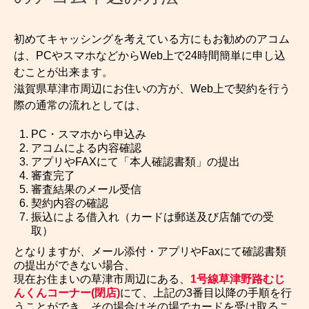
初めてキャッシングを考えている方にもお勧めのアコム
は、PCやスマホなどからWeb上で24時間簡単に申し込
むことが出来ます。
滋賀県草津市周辺にお住いの方が、Web上で契約を行う
際の通常の流れとしては、
PC・スマホから申込み
アコムによる内容確認
アプリやFAXにて「本人確認書類」の提出
審査完了
審査結果のメール受信
契約内容の確認
振込による借入れ（カードは郵送及び店舗での受
取）
となりますが、メール添付・アプリやFaxにて確認書類
の提出ができない場合、
現在お住まいの草津市周辺にある、
1号線草津野路むじ
んくんコーナー(閉店)
にて、上記の3番目以降の手順を行
うことができ、その場合はその場でカードを受け取るこ