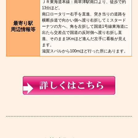
ＪＲ東海道本線：南草津駅南口より、徒歩で約
13分ほど。
南口ロータリー右手を直進、突き当りの道路を
横断歩道で向かい側へ渡り右折してミスタード
最寄り駅
ーナツの方へ、角を左折して国道1号線東海道に
周辺情報等
出たら交差点で国道の反対側へ渡り右折し直
進、そのまま1Kmほど進んだ左手に看板が見え
ます。
滋賀スバルから100mほど行った所にあります。