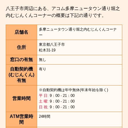
八王子市周辺にある、アコム多摩ニュータウン通り堀之
内むじんくんコーナーの概要は下記の通りです。
多摩ニュータウン通り堀之内むじんくんコーナ
店舗名
ー
東京都八王子市
住所
松木31-19
窓口の有無
無し
自動契約機
有り
(むじんくん)
有無
※自動契約機は年中無休(年末年始を除く)
平 日:
9：00 - 21：00
営業時間
土 曜:
9：00 - 21：00
日 祝:
9：00 - 21：00
ATM営業時
24時間
間