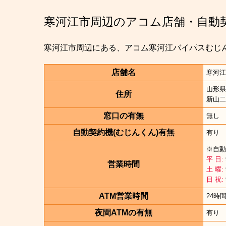
寒河江市周辺のアコム店舗・自動
寒河江市周辺にある、アコム寒河江バイパスむじん
店舗名
寒河江
山形県
住所
新山二
窓口の有無
無し
自動契約機(むじんくん)有無
有り
※自動
平 日:
営業時間
土 曜:
日 祝:
ATM営業時間
24時
夜間ATMの有無
有り