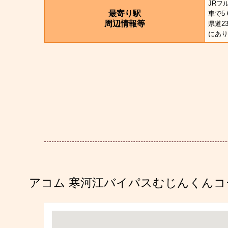
JRフ
最寄り駅
車で5
周辺情報等
県道2
にあり
アコム 寒河江バイパスむじんくんコ